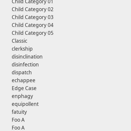
Child Category 01
Child Category 02
Child Category 03
Child Category 04
Child Category 05
Classic
clerkship
disinclination
disinfection
dispatch
echappee
Edge Case
enphagy
equipollent
fatuity
Foo A
Foo A