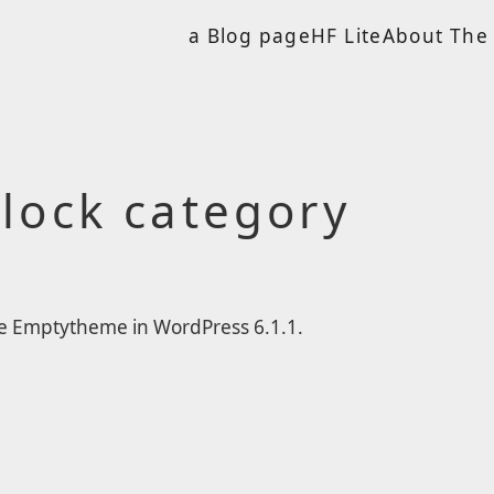
a Blog page
HF Lite
About The 
lock category
me Emptytheme in WordPress 6.1.1.