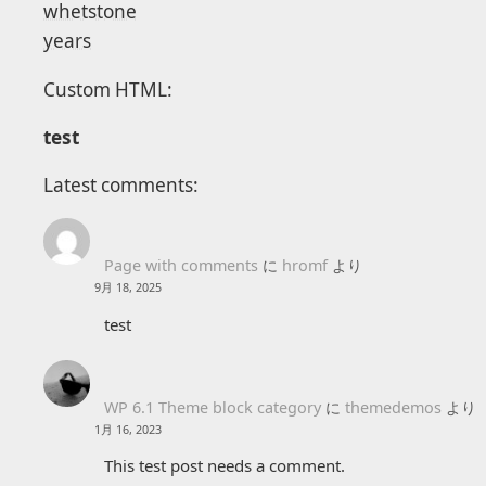
whetstone
years
Custom HTML:
test
Latest comments:
Page with comments
に
hromf
より
9月 18, 2025
test
WP 6.1 Theme block category
に
themedemos
より
1月 16, 2023
This test post needs a comment.