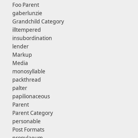
Foo Parent
gaberlunzie
Grandchild Category
illtempered
insubordination
lender
Markup
Media
monosyllable
packthread
palter
papilionaceous
Parent
Parent Category
personable
Post Formats
propylaeum