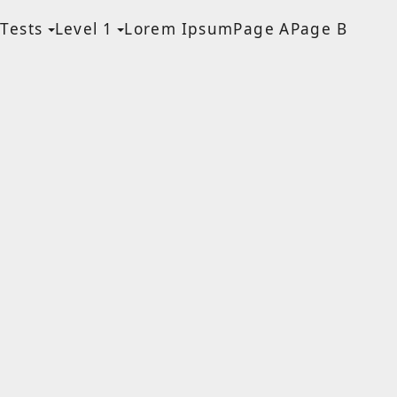
Tests
Level 1
Lorem Ipsum
Page A
Page B
MEN
a Blog page
HF Lite
About The Tests
Page Image Alignment
Page Markup And
Formatting
Clearing Floats
Page with comments
Page with comments
disabled
Level 1