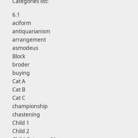
Categories list:
6.1
aciform
antiquarianism
arrangement
asmodeus
Block
broder
buying
Cat A
Cat B
Cat C
championship
chastening
Child 1
Child 2